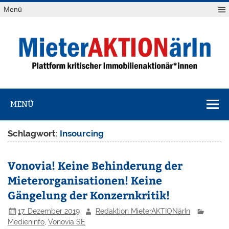
Zum
Menü
Inhalt
springen
MieterAKTION
Plattform kritischer Immobilienaktionär*innen
MENÜ
Schlagwort:
Insourcing
Vonovia! Keine Behinderung der
Mieterorganisationen! Keine
Gängelung der Konzernkritik!
17. Dezember 2019
Redaktion MieterAKTIONärIn
Medieninfo
,
Vonovia SE