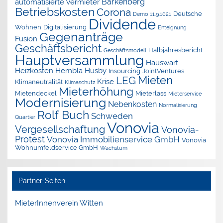
Barkenberg
automatisierte Vermieter
Betriebskosten
Corona
Deutsche
Demo 11.9.1021
Dividende
Wohnen
Digitalisierung
Enteignung
Gegenanträge
Fusion
Geschäftsbericht
Halbjahresbericht
Geschäftsmodell
Hauptversammlung
Hauswart
Heizkosten
Hembla
Husby
Insourcing
JointVentures
Mieten
LEG
Krise
Klimaneutralität
Klimaschutz
Mieterhöhung
Mietendeckel
Mieterlass
Mieterservice
Modernisierung
Nebenkosten
Normalisierung
Rolf Buch
Schweden
Quartier
Vonovia
Vergesellschaftung
Vonovia-
Protest
Vonovia Immobilienservice GmbH
Vonovia
Wohnumfeldservice GmbH
Wachstum
Partner-Seiten
MieterInnenverein Witten