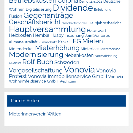
Betriebskosten
Corona
Deutsche
Demo 11.9.1021
Dividende
Wohnen
Digitalisierung
Enteignung
Gegenanträge
Fusion
Geschäftsbericht
Halbjahresbericht
Geschäftsmodell
Hauptversammlung
Hauswart
Heizkosten
Hembla
Husby
Insourcing
JointVentures
Mieten
LEG
Krise
Klimaneutralität
Klimaschutz
Mieterhöhung
Mietendeckel
Mieterlass
Mieterservice
Modernisierung
Nebenkosten
Normalisierung
Rolf Buch
Schweden
Quartier
Vonovia
Vergesellschaftung
Vonovia-
Protest
Vonovia Immobilienservice GmbH
Vonovia
Wohnumfeldservice GmbH
Wachstum
Partner-Seiten
MieterInnenverein Witten