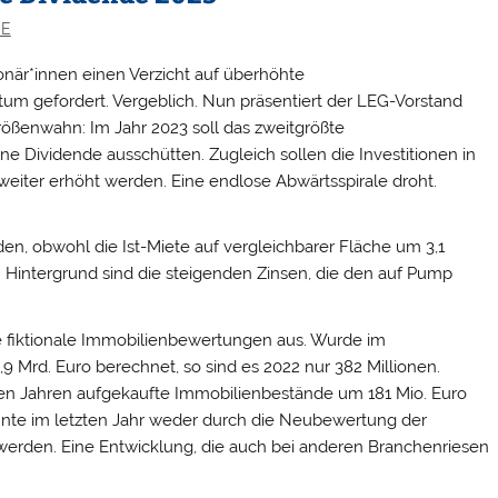
SE
ionär*innen einen Verzicht auf überhöhte
m gefordert. Vergeblich. Nun präsentiert der LEG-Vorstand
rößenwahn: Im Jahr 2023 soll das zweitgrößte
ividende ausschütten. Zugleich sollen die Investitionen in
weiter erhöht werden. Eine endlose Abwärtsspirale droht.
n, obwohl die Ist-Miete auf vergleichbarer Fläche um 3,1
st. Hintergrund sind die steigenden Zinsen, die den auf Pump
ie fiktionale Immobilienbewertungen aus. Wurde im
 Mrd. Euro berechnet, so sind es 2022 nur 382 Millionen.
en Jahren aufgekaufte Immobilienbestände um 181 Mio. Euro
onnte im letzten Jahr weder durch die Neubewertung der
erden. Eine Entwicklung, die auch bei anderen Branchenriesen