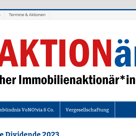
s
Termine & Aktionen
ionär*innen
nbündnis VoNO!via & Co.
Vergesellschaftung
ne Dividende 2023