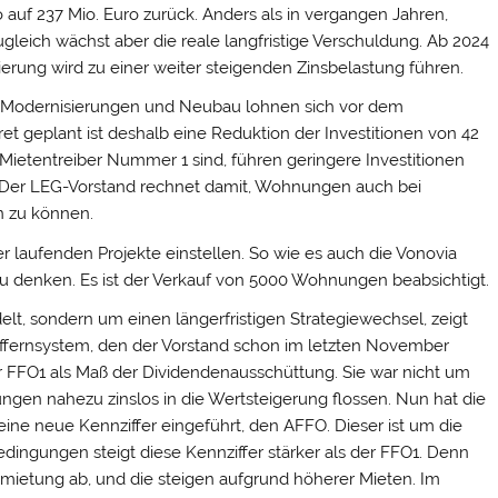
 auf 237 Mio. Euro zurück. Anders als in vergangen Jahren,
gleich wächst aber die reale langfristige Verschuldung. Ab 2024
ierung wird zu einer weiter steigenden Zinsbelastung führen.
in Modernisierungen und Neubau lohnen sich vor dem
t geplant ist deshalb eine Reduktion der Investitionen von 42
ietentreiber Nummer 1 sind, führen geringere Investitionen
. Der LEG-Vorstand rechnet damit, Wohnungen auch bei
n zu können.
 laufenden Projekte einstellen. So wie es auch die Vonovia
 zu denken. Es ist der Verkauf von 5000 Wohnungen beabsichtigt.
elt, sondern um einen längerfristigen Strategiewechsel, zeigt
ffernsystem, den der Vorstand schon im letzten November
fer FFO1 als Maß der Dividendenausschüttung. Sie war nicht um
ungen nahezu zinslos in die Wertsteigerung flossen. Nun hat die
ine neue Kennziffer eingeführt, den AFFO. Dieser ist um die
edingungen steigt diese Kennziffer stärker als der FFO1. Denn
rmietung ab, und die steigen aufgrund höherer Mieten. Im