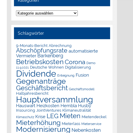
Kategorien
Kategorien
Schlagwörter
9-Monats-Bericht
Abrechnung
Abschöpfungsrate
automatisierte
Barkenberg
Vermieter
Betriebskosten
Corona
Demo
Deutsche Wohnen
Digitalisierung
11.9.1021
Dividende
Fusion
Enteignung
Gegenanträge
Geschäftsbericht
Geschäftsmodell
Halbjahresbericht
Hauptversammlung
Hauswart
Heizkosten
Hembla
Husby
Insourcing
JointVentures
Klimaneutralität
Mieten
LEG
Krise
Mietendeckel
Klimaschutz
Mieterhöhung
Mieterlass
Mieterservice
Modernisierung
Nebenkosten