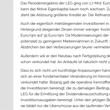
Das Periodenergebnis der LEG ging von 1,7 Mrd. Euro
kann das fiktive Eigenkapital kaum noch wachsen. Zu
steht die Ablösung größerer Kredite an. Die Refinanz
Auch die eigentlich mietsteigernden Investitionen 
Hintergrund steigender Zinsen immer weniger. Konkre
Euro/qm auf 35 Euro/qm. Da Modernisierungen der M
potenziell zu geringeren Mieteinnahmen in Zukunft
Abstrichen bei den Verbesserungen teurer vermiete
Außerdem will er den Neubau nach Fertigstellung der
schon verkündet hat. An Ankäufe ist natürlich nicht
Dass es sich nicht um kurzfristige Anpassungen hand
sich an einer fundamentalen Veränderung im Kennzi
verkündet hatte. Bislang galt die operative Kennzif
die Investitionen bereinigt, die zu damaligen Beding
LEG für die Ermittlung der Dividendenausschüttung e
Investitionsausgaben bereinigt. Unter den jetzigen B
sie bildet nur die Überschüsse aus der laufenden Ve