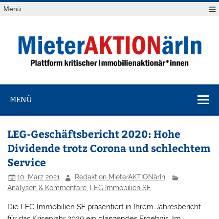
Zum
Menü
Inhalt
springen
MieterAKTION
Plattform kritischer Immobilienaktionär*innen
MENÜ
LEG-Geschäftsbericht 2020: Hohe
Dividende trotz Corona und schlechtem
Service
10. März 2021
Redaktion MieterAKTIONärIn
Analysen & Kommentare
,
LEG Immobilien SE
Die LEG Immobilien SE präsentiert in Ihrem Jahresbericht
für das Krisenjahr 2020 ein glänzendes Ergebnis. Im