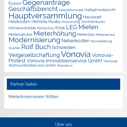
Gegenanträge
Fusion
Geschäftsbericht
Halbjahresbericht
Geschäftsmodell
Hauptversammlung
Hauswart
Heizkosten
Hembla
Husby
Insourcing
JointVentures
Mieten
LEG
Krise
Klimaneutralität
Klimaschutz
Mieterhöhung
Mietendeckel
Mieterlass
Mieterservice
Modernisierung
Nebenkosten
Normalisierung
Rolf Buch
Schweden
Quartier
Vonovia
Vergesellschaftung
Vonovia-
Protest
Vonovia Immobilienservice GmbH
Vonovia
Wohnumfeldservice GmbH
Wachstum
Partner-Seiten
MieterInnenverein Witten
Über uns