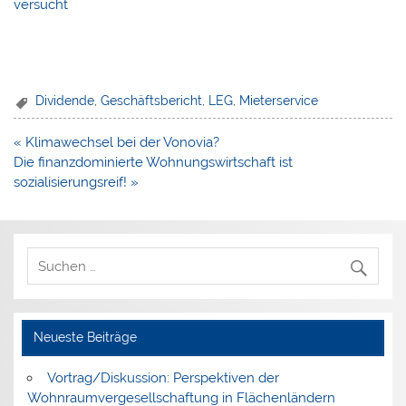
versucht
Dividende
,
Geschäftsbericht
,
LEG
,
Mieterservice
Beitragsnavigation
« Klimawechsel bei der Vonovia?
Die finanzdominierte Wohnungswirtschaft ist
sozialisierungsreif! »
Neueste Beiträge
Vortrag/Diskussion: Perspektiven der
Wohnraumvergesellschaftung in Flächenländern