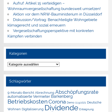
Aufruf: Artikel 15 verteidigen –
Wohnraumvergesellschaftung bundesweit umsetzen!
Aktion vor dem NRW-Bauministerium in Düsseldorf
Diskussion/Vortrag: Benachteiligte Wohngebiete
klimagerecht und sozial erneuern
Vergesellschaftungsperspektive mit konkreten
Kämpfen verbinden
Kategorien
Kategorien
Schlagwörter
Abschöpfungsrate
9-Monats-Bericht
Abrechnung
Barkenberg
automatisierte Vermieter
Betriebskosten
Corona
Deutsche
Demo 11.9.1021
Dividende
Wohnen
Digitalisierung
Enteignung