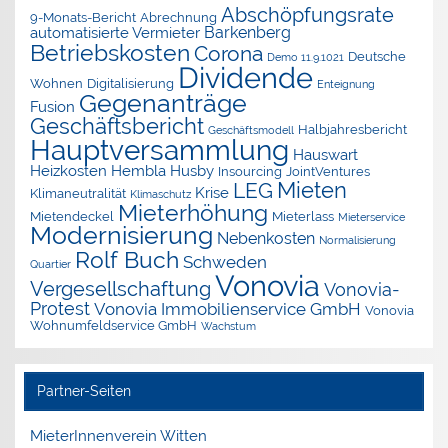
Abschöpfungsrate
9-Monats-Bericht
Abrechnung
Barkenberg
automatisierte Vermieter
Betriebskosten
Corona
Deutsche
Demo 11.9.1021
Dividende
Wohnen
Digitalisierung
Enteignung
Gegenanträge
Fusion
Geschäftsbericht
Halbjahresbericht
Geschäftsmodell
Hauptversammlung
Hauswart
Heizkosten
Hembla
Husby
Insourcing
JointVentures
Mieten
LEG
Krise
Klimaneutralität
Klimaschutz
Mieterhöhung
Mietendeckel
Mieterlass
Mieterservice
Modernisierung
Nebenkosten
Normalisierung
Rolf Buch
Schweden
Quartier
Vonovia
Vergesellschaftung
Vonovia-
Protest
Vonovia Immobilienservice GmbH
Vonovia
Wohnumfeldservice GmbH
Wachstum
Partner-Seiten
MieterInnenverein Witten