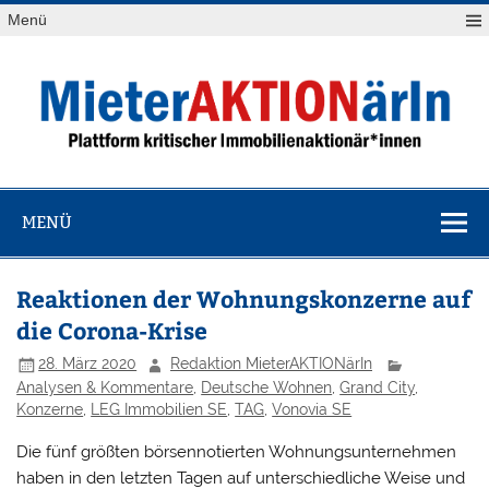
Zum
Menü
Inhalt
springen
MieterAKTION
Plattform kritischer Immobilienaktionär*innen
MENÜ
Reaktionen der Wohnungskonzerne auf
die Corona-Krise
28. März 2020
Redaktion MieterAKTIONärIn
Analysen & Kommentare
,
Deutsche Wohnen
,
Grand City
,
Konzerne
,
LEG Immobilien SE
,
TAG
,
Vonovia SE
Die fünf größten börsennotierten Wohnungsunternehmen
haben in den letzten Tagen auf unterschiedliche Weise und