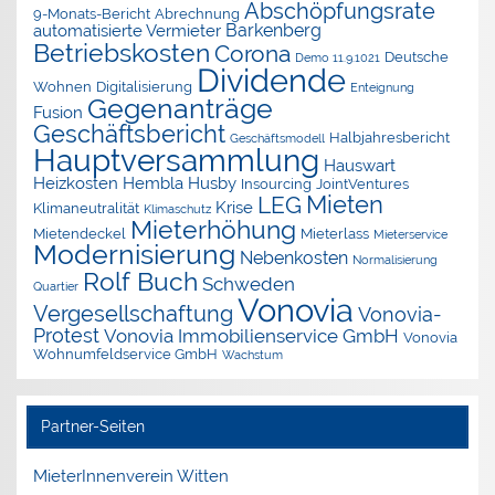
Abschöpfungsrate
9-Monats-Bericht
Abrechnung
Barkenberg
automatisierte Vermieter
Betriebskosten
Corona
Deutsche
Demo 11.9.1021
Dividende
Wohnen
Digitalisierung
Enteignung
Gegenanträge
Fusion
Geschäftsbericht
Halbjahresbericht
Geschäftsmodell
Hauptversammlung
Hauswart
Heizkosten
Hembla
Husby
Insourcing
JointVentures
Mieten
LEG
Krise
Klimaneutralität
Klimaschutz
Mieterhöhung
Mietendeckel
Mieterlass
Mieterservice
Modernisierung
Nebenkosten
Normalisierung
Rolf Buch
Schweden
Quartier
Vonovia
Vergesellschaftung
Vonovia-
Protest
Vonovia Immobilienservice GmbH
Vonovia
Wohnumfeldservice GmbH
Wachstum
Partner-Seiten
MieterInnenverein Witten