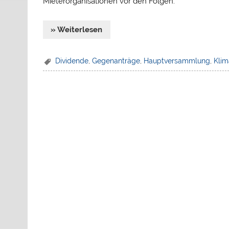
Mieterorganisationen vor den Folgen.
» Weiterlesen
Dividende
,
Gegenanträge
,
Hauptversammlung
,
Klim