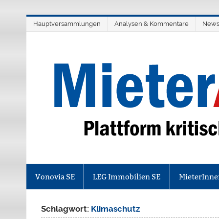
Zum
Hauptversammlungen
Analysen & Kommentare
New
Inhalt
springen
Plattform kritischer Immobilienakt
Vonovia SE
LEG Immobilien SE
MieterInne
Schlagwort:
Klimaschutz