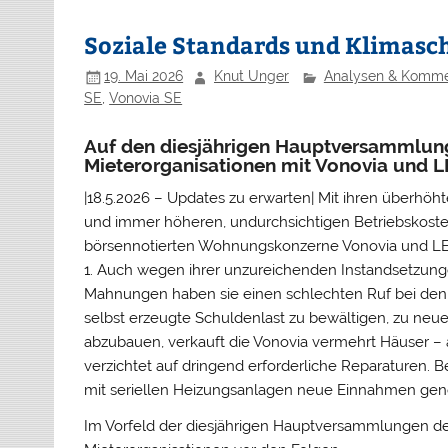
Soziale Standards und Klimasch
19. Mai 2026
Knut Unger
Analysen & Komme
SE
,
Vonovia SE
Auf den diesjährigen Hauptversammlung
Mieterorganisationen mit Vonovia und LE
|18.5.2026 – Updates zu erwarten| Mit ihren überhö
und immer höheren, undurchsichtigen Betriebskoste
börsennotierten Wohnungskonzerne Vonovia und LEG
1. Auch wegen ihrer unzureichenden Instandsetzun
Mahnungen haben sie einen schlechten Ruf bei den 
selbst erzeugte Schuldenlast zu bewältigen, zu ne
abzubauen, verkauft die Vonovia vermehrt Häuser – 
verzichtet auf dringend erforderliche Reparaturen. 
mit seriellen Heizungsanlagen neue Einnahmen gene
Im Vorfeld der diesjährigen Hauptversammlungen d