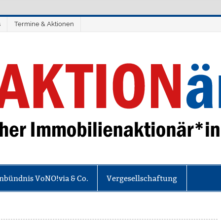
s
Termine & Aktionen
ionär*innen
nbündnis VoNO!via & Co.
Vergesellschaftung