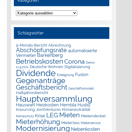
Kategorien
Kategorien
Schlagwörter
9-Monats-Bericht
Abrechnung
Abschöpfungsrate
automatisierte
Barkenberg
Vermieter
Betriebskosten
Corona
Demo
Deutsche Wohnen
Digitalisierung
11.9.1021
Dividende
Fusion
Enteignung
Gegenanträge
Geschäftsbericht
Geschäftsmodell
Halbjahresbericht
Hauptversammlung
Hauswart
Heizkosten
Hembla
Husby
Insourcing
JointVentures
Klimaneutralität
Mieten
LEG
Krise
Mietendeckel
Klimaschutz
Mieterhöhung
Mieterlass
Mieterservice
Modernisierung
Nebenkosten