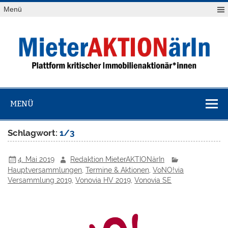
Zum
Menü
Inhalt
springen
MieterAKTION
Plattform kritischer Immobilienaktionär*innen
MENÜ
Schlagwort:
1/3
4. Mai 2019
Redaktion MieterAKTIONärIn
Hauptversammlungen
,
Termine & Aktionen
,
VoNO!via
Versammlung 2019
,
Vonovia HV 2019
,
Vonovia SE