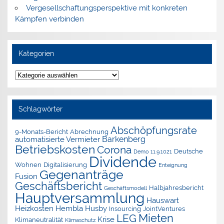
Vergesellschaftungsperspektive mit konkreten
Kämpfen verbinden
Kategorien
Kategorien
Schlagwörter
Abschöpfungsrate
9-Monats-Bericht
Abrechnung
Barkenberg
automatisierte Vermieter
Betriebskosten
Corona
Deutsche
Demo 11.9.1021
Dividende
Wohnen
Digitalisierung
Enteignung
Gegenanträge
Fusion
Geschäftsbericht
Halbjahresbericht
Geschäftsmodell
Hauptversammlung
Hauswart
Heizkosten
Hembla
Husby
Insourcing
JointVentures
Mieten
LEG
Krise
Klimaneutralität
Klimaschutz