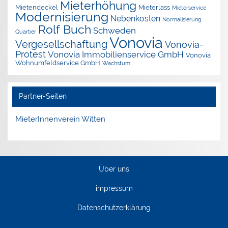
Mieterhöhung
Mietendeckel
Mieterlass
Mieterservice
Modernisierung
Nebenkosten
Normalisierung
Rolf Buch
Schweden
Quartier
Vonovia
Vergesellschaftung
Vonovia-
Protest
Vonovia Immobilienservice GmbH
Vonovia
Wohnumfeldservice GmbH
Wachstum
Partner-Seiten
MieterInnenverein Witten
Über uns
impressum
Datenschutzerklärung