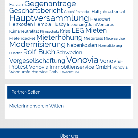
Gegenanträge
Fusion
Geschäftsbericht
Halbjahresbericht
Geschäftsmodell
Hauptversammlung
Hauswart
Heizkosten
Hembla
Husby
Insourcing
JointVentures
Mieten
LEG
Krise
Klimaneutralität
Klimaschutz
Mieterhöhung
Mietendeckel
Mieterlass
Mieterservice
Modernisierung
Nebenkosten
Normalisierung
Rolf Buch
Schweden
Quartier
Vonovia
Vergesellschaftung
Vonovia-
Protest
Vonovia Immobilienservice GmbH
Vonovia
Wohnumfeldservice GmbH
Wachstum
Partner-Seiten
MieterInnenverein Witten
Über uns