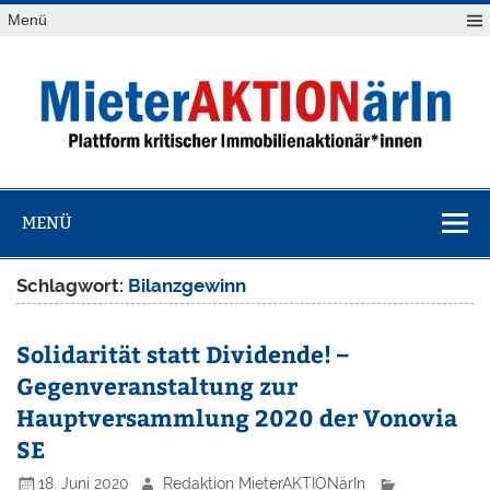
Zum
Menü
Inhalt
springen
MieterAKTION
Plattform kritischer Immobilienaktionär*innen
MENÜ
Schlagwort:
Bilanzgewinn
Solidarität statt Dividende! –
Gegenveranstaltung zur
Hauptversammlung 2020 der Vonovia
SE
18. Juni 2020
Redaktion MieterAKTIONärIn