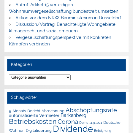
Aufruf: Artikel 15 verteidigen –
Wohnraumvergesellschaftung bundesweit umsetzen!
Aktion vor dem NRW-Bauministerium in Düsseldorf
Diskussion/Vortrag: Benachteiligte Wohngebiete
klimagerecht und sozial erneuern
Vergesellschaftungsperspektive mit konkreten
Kämpfen verbinden
Kategorien
Kategorien
Schlagwörter
Abschöpfungsrate
9-Monats-Bericht
Abrechnung
Barkenberg
automatisierte Vermieter
Betriebskosten
Corona
Deutsche
Demo 11.9.1021
Dividende
Wohnen
Digitalisierung
Enteignung