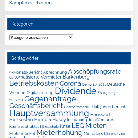
Kämpfen verbinden
Kategorien
Kategorien
Schlagwörter
Abschöpfungsrate
9-Monats-Bericht
Abrechnung
Barkenberg
automatisierte Vermieter
Betriebskosten
Corona
Deutsche
Demo 11.9.1021
Dividende
Wohnen
Digitalisierung
Enteignung
Gegenanträge
Fusion
Geschäftsbericht
Halbjahresbericht
Geschäftsmodell
Hauptversammlung
Hauswart
Heizkosten
Hembla
Husby
Insourcing
JointVentures
Mieten
LEG
Krise
Klimaneutralität
Klimaschutz
Mieterhöhung
Mietendeckel
Mieterlass
Mieterservice