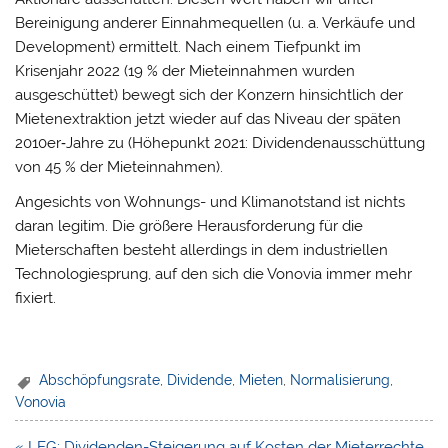
Bereinigung anderer Einnahmequellen (u. a. Verkäufe und
Development) ermittelt. Nach einem Tiefpunkt im
Krisenjahr 2022 (19 % der Mieteinnahmen wurden
ausgeschüttet) bewegt sich der Konzern hinsichtlich der
Mietenextraktion jetzt wieder auf das Niveau der späten
2010er‑Jahre zu (Höhepunkt 2021: Dividendenausschüttung
von 45 % der Mieteinnahmen).
Angesichts von Wohnungs- und Klimanotstand ist nichts
daran legitim. Die größere Herausforderung für die
Mieterschaften besteht allerdings in dem industriellen
Technologiesprung, auf den sich die Vonovia immer mehr
fixiert.
Abschöpfungsrate
,
Dividende
,
Mieten
,
Normalisierung
,
Vonovia
Beitragsnavigation
« LEG: Dividenden-Steigerung auf Kosten der Mieterrechte