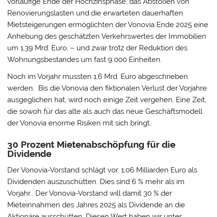
vorläufige Ende der Hochzinsphase, das Abstoßen von
Renovierungslasten und die erwarteten dauerhaften
Mietsteigerungen ermöglichten der Vonovia Ende 2025 eine
Anhebung des geschätzten Verkehrswertes der Immobilien
um 1,39 Mrd. Euro, – und zwar trotz der Reduktion des
Wohnungsbestandes um fast 9.000 Einheiten.
Noch im Vorjahr mussten 1,6 Mrd. Euro abgeschrieben
werden. Bis die Vonovia den fiktionalen Verlust der Vorjahre
ausgeglichen hat, wird noch einige Zeit vergehen. Eine Zeit,
die sowoh für das alte als auch das neue Geschäftsmodell
der Vonovia enorme Risiken mit sich bringt.
30 Prozent Mietenabschöpfung für die
Dividende
Der Vonovia-Vorstand schlägt vor, 1,06 Milliarden Euro als
Dividenden auszuschütten. Dies sind 6 % mehr als im
Vorjahr. Der Vonovia-Vorstand will damit 30 % der
Mieteinnahmen des Jahres 2025 als Dividende an die
Aktionäre ausschütten. Diesen Wert haben wir unter