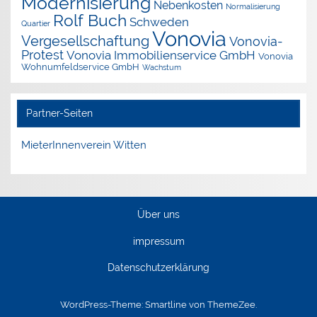
Modernisierung
Nebenkosten
Normalisierung
Rolf Buch
Schweden
Quartier
Vonovia
Vergesellschaftung
Vonovia-
Protest
Vonovia Immobilienservice GmbH
Vonovia
Wohnumfeldservice GmbH
Wachstum
Partner-Seiten
MieterInnenverein Witten
Über uns
impressum
Datenschutzerklärung
WordPress-Theme: Smartline von ThemeZee.